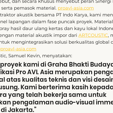
sebut, dan secara khusus menyebut peran Sinergi 
 serta pemasok material. 
proavl-asia.com
traktor akustik bersama PT Indo Karya, kami me
sonel lapangan dalam fase puncak proyek. Materia
spray hasil daur ulang kertas dan kayu lokal Indone
ngan material akustik impor dari 
ARTCOUSTIC
,
uk mengintegrasikan solusi berkualitas global 
 
proavl-asia.com
tic, Samuel Kevin, menyatakan:
proyek kami di Graha Bhakti Budaya
ikasi Pro AVL Asia merupakan peng
l atas kualitas teknis dan visi desai
usung. Kami berterima kasih kepada
ra yang telah bekerja sama untuk 
an pengalaman audio-visual immer
di Jakarta.”