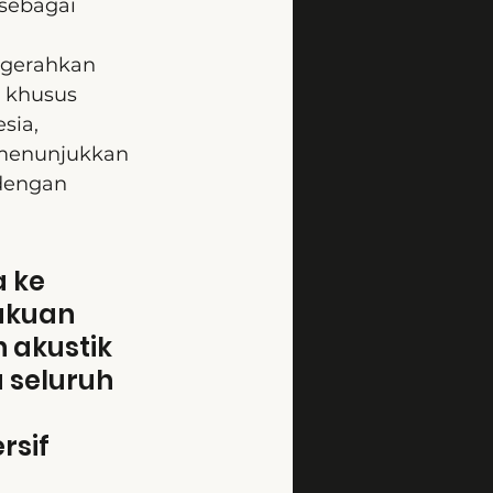
sebagai 
ngerahkan 
l khusus 
sia, 
 menunjukkan 
dengan 
 ke 
akuan 
n akustik 
 seluruh 
sif 