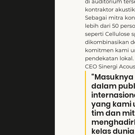
di auditorium ter
kontraktor akustik
Sebagai mitra kon
lebih dari 50 per
seperti Cellulose 
dikombinasikan de
komitmen kami unt
pendekatan lokal.
CEO Sinergi Acous
“Masuknya 
dalam publ
internasiona
yang kami 
tim dan mit
menghadirk
kelas dunia 