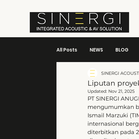
All Posts
NEWS
BLOG
SINERGI ACOUST
Liputan proye
Updated:
Nov 21, 2025
PT SINERGI ANUGR
mengumumkan bah
Ismail Marzuki (TI
internasional berg
diterbitkan pada 