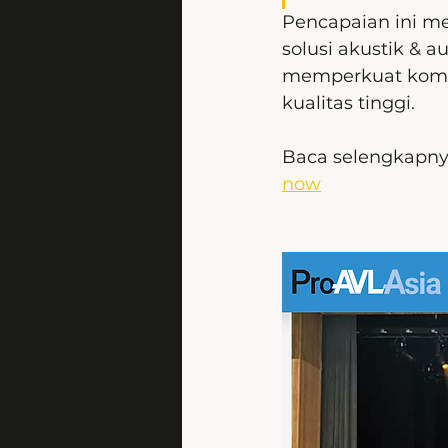
Pencapaian ini me
solusi akustik & a
memperkuat komit
kualitas tinggi.
Baca selengkapnya
now