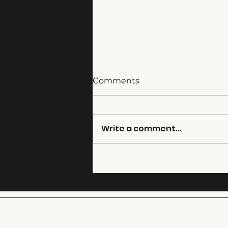
Comments
Write a comment...
New Class-1 Measurement
Tools: Bedrock Audio
SM90