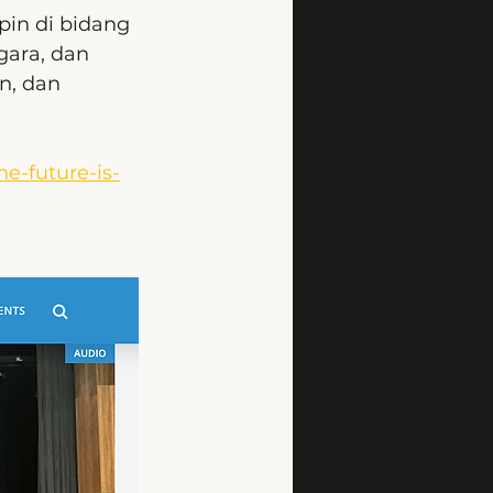
in di bidang 
gara, dan 
n, dan 
e-future-is-