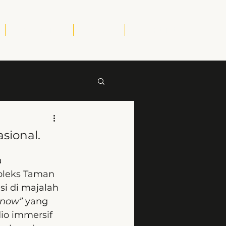
Portfolio
Blog
Contact
sional.
 
leks Taman 
si di majalah 
 now”
 yang 
io immersif 