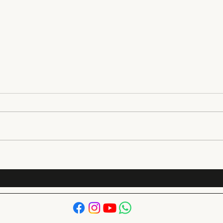
SINERGI ACOUSTIC
PRO
Kembali Masuk Majalah
Tree
Internasional Pro AVL Asia
Gro
untuk Proyek Jakarta
Intercultural School (JIS)